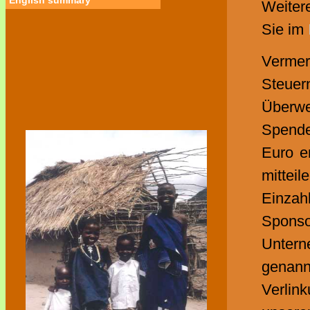
English summary
Weiter
Sie im
Vermer
Steu
Überw
Spende
Euro e
mittei
Einzah
Sponso
Untern
genann
Verlin